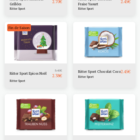
2.70
€
2.45
€
Grillées
Fraise Yaourt
Ritter Sport
Ritter Sport
Fin de Saison
3.40
€
2.45
€
Ritter Sport Chocolat Coco
Ritter Sport Epices Noël
2.38
€
Ritter Sport
Ritter Sport