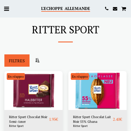
L'ECHOPPE ALLEMANDE
RITTER SPORT
FILTRES
En réappro
En réappro
Ritter Sport Chocolat Noir
Ritter Sport Chocolat Lait
1.95
€
2.40
€
Semi-Amer
Noir 55% Ghana
Ritter Sport
Ritter Sport