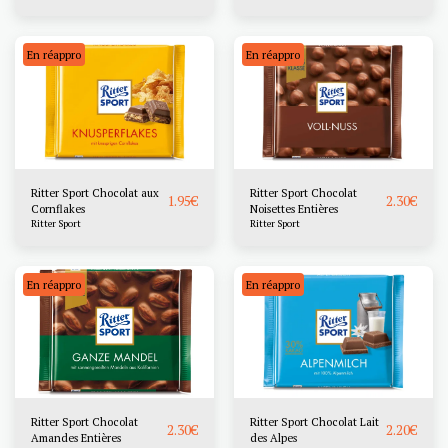
En réappro
En réappro
Ritter Sport Chocolat aux
Ritter Sport Chocolat
1.95
€
2.30
€
Cornflakes
Noisettes Entières
Ritter Sport
Ritter Sport
En réappro
En réappro
Ritter Sport Chocolat
Ritter Sport Chocolat Lait
2.30
€
2.20
€
Amandes Entières
des Alpes