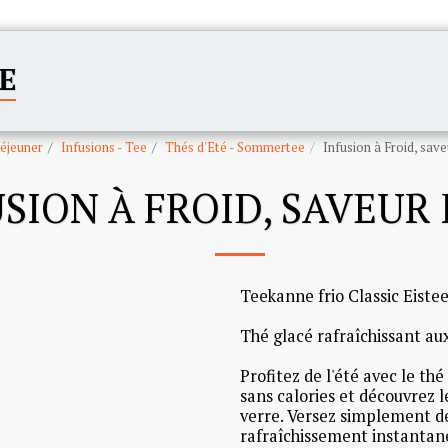
E
ACCUEIL
CATÉGORIES
Déjeuner
Infusions - Tee
Thés d'Eté - Sommertee
Infusion à Froid, sav
SION À FROID, SAVEUR
Teekanne frio Classic Eistee
Thé glacé rafraîchissant aux
Profitez de l'été avec le t
sans calories et découvrez l
verre. Versez simplement de 
rafraîchissement instantané