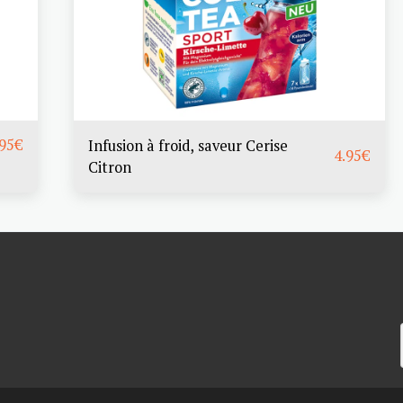
.95
€
Infusion à froid, saveur Cerise
4.95
€
Citron