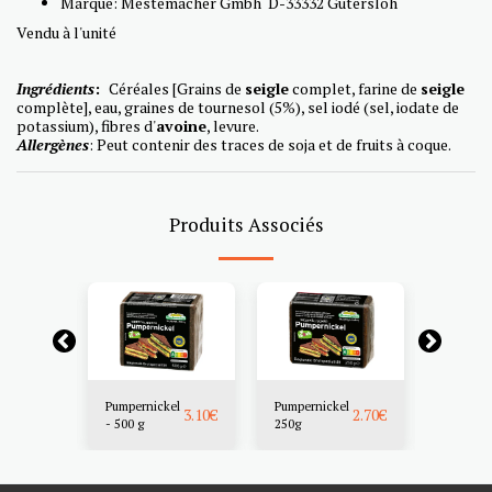
Marque: Mestemacher Gmbh D-33332 Gütersloh
Vendu à l'unité
Ingrédi
ents
:
Céréales [Grains de
seigle
complet, farine de
seigle
complète], eau, graines de tournesol (5%), sel iodé (sel, iodate de
potassium), fibres d'
avoin
e
, levure.
Allergènes
: Peut contenir des traces de soja et de fruits à coque.
Produits Associés
En réapp
el
Pumpernickel
Pumpernickel
Pumpern
4.50
€
3.10
€
2.70
€
g
- 500 g
250g
- Dose 5