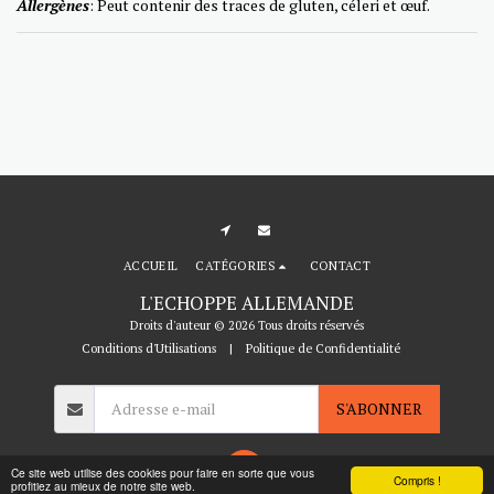
Allergènes
: Peut contenir des traces de gluten,
céleri
et œuf.
ACCUEIL
CATÉGORIES
CONTACT
L'ECHOPPE ALLEMANDE
Droits d'auteur © 2026 Tous droits réservés
Conditions d'Utilisations
|
Politique de Confidentialité
S'ABONNER
Ce site web utilise des cookies pour faire en sorte que vous
Compris !
profitiez au mieux de notre site web.