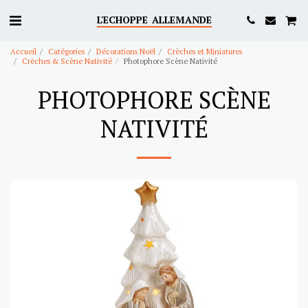
L'ECHOPPE ALLEMANDE
Accueil
Catégories
Décorations Noël
Crèches et Miniatures
Crèches & Scène Nativité
Photophore Scène Nativité
PHOTOPHORE SCÈNE
NATIVITÉ