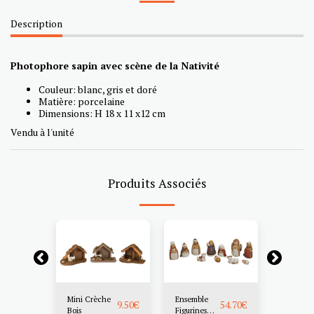
Description
Photophore sapin avec scène de la Nativité
Couleur: blanc, gris et doré
Matière: porcelaine
Dimensions: H 18 x 11 x12 cm
Vendu à l'unité
Produits Associés
19.60
€
Mini Crèche
Ensemble
Scène
9.50
€
54.70
€
9.80
€
Bois
Figurines
Nativité