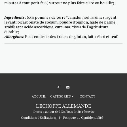
minutes à tout petit feu ( surtout ne plus faire cuire ou bouillir)
Ingrédients
:
63% pommes de terre *, amidon, sel, arômes, agent
levant: bicarbonate de sodium, poudre d'oignon, huile de palme,
stabilisant acide ascorbique, curcuma. *issu de l'agriculture
durable;
Allergènes
: Peut contenir des traces de gluten, lait,
céleri
et œuf.
ACCUEIL
CATÉGORIES
CONTACT
L'ECHOPPE ALLEMANDE
Droits d'auteur © 2026 Tous droits réservés
Conditions d'Utilisations
|
Politique de Confidentialité