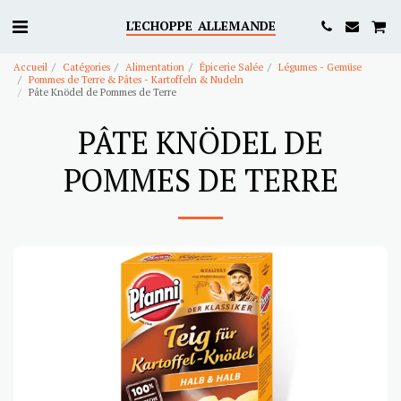
L'ECHOPPE ALLEMANDE
Accueil
Catégories
Alimentation
Épicerie Salée
Légumes - Gemüse
Pommes de Terre & Pâtes - Kartoffeln & Nudeln
Pâte Knödel de Pommes de Terre
PÂTE KNÖDEL DE
POMMES DE TERRE