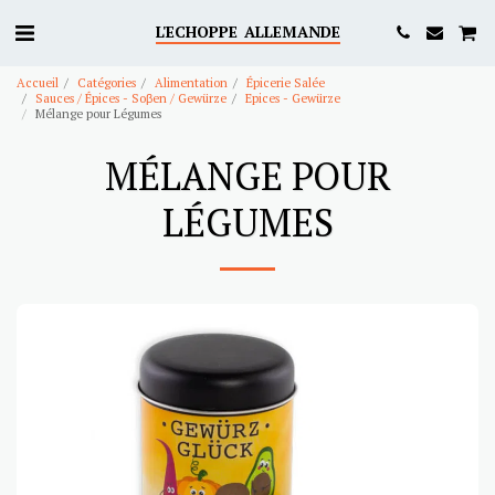
L'ECHOPPE ALLEMANDE
Accueil
Catégories
Alimentation
Épicerie Salée
Sauces / Épices - Soβen / Gewürze
Epices - Gewürze
Mélange pour Légumes
MÉLANGE POUR
LÉGUMES