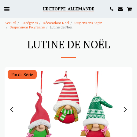
L'ECHOPPE ALLEMANDE
Accueil
Catégories
Décorations Noël
Suspensions Sapin
Suspensions Polyrésine
Lutine de Noël
LUTINE DE NOËL
Fin de Série