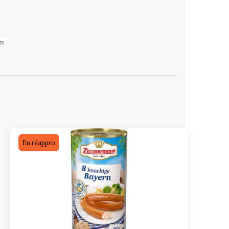
m.
En réappro