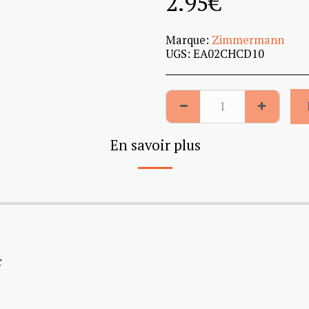
2.95
€
Marque:
Zimmermann
UGS:
EA02CHCD10
En savoir plus
c