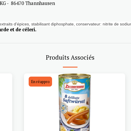
 KG - 86470 Thannhausen
xtraits d'épices, stabili
sant diphosphate,
conservateur: nitrite de sodiu
de et de céleri.
Produits Associés
En réappro