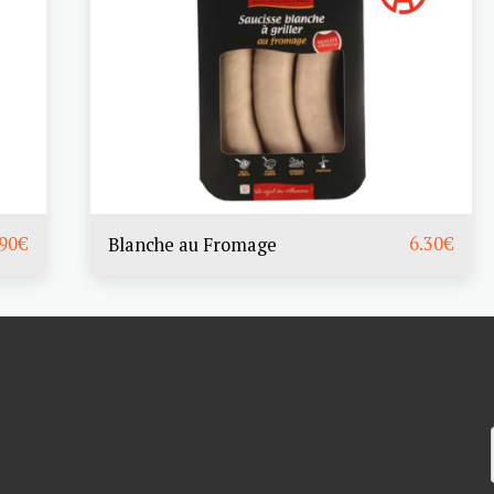
.90
€
6.30
€
Blanche au Fromage