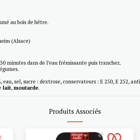
fumé au bois de hêtre.
heim (Alsace)
 30 minutes dans de l’eau frémissante puis tranchez.
égumes.
, eau, sel, sucre : dextrose, conservateurs : E 250, E 252, an
e
lait
,
moutarde
.
Produits Associés