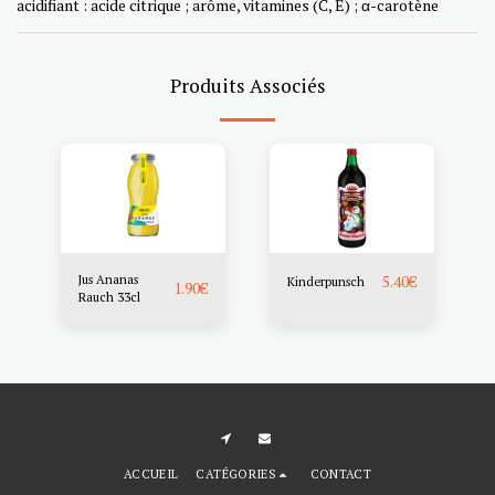
acidifiant : acide citrique ; arôme, vitamines (C, E) ; α-carotène
Produits Associés
Jus Ananas
5.40
€
Kinderpunsch
1.90
€
Rauch 33cl
ACCUEIL
CATÉGORIES
CONTACT