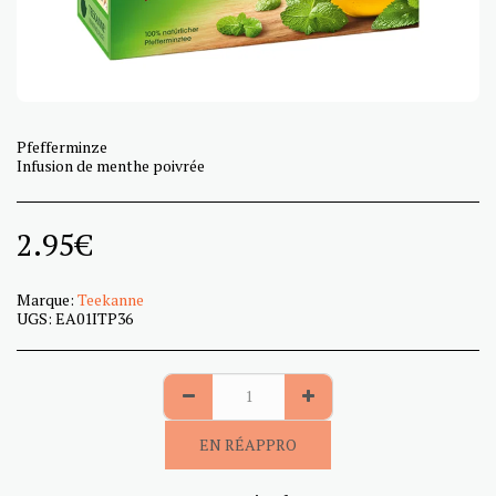
Pfefferminze
Infusion de menthe poivrée
2.95
€
Marque:
Teekanne
UGS:
EA01ITP36
EN RÉAPPRO