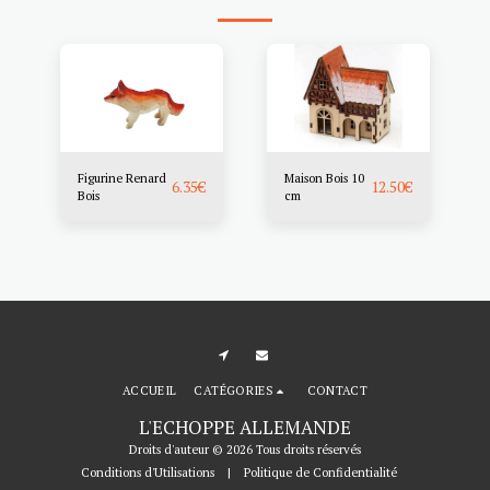
Figurine Renard
Maison Bois 10
6.35
€
12.50
€
Bois
cm
ACCUEIL
CATÉGORIES
CONTACT
L'ECHOPPE ALLEMANDE
Droits d'auteur © 2026 Tous droits réservés
Conditions d'Utilisations
|
Politique de Confidentialité