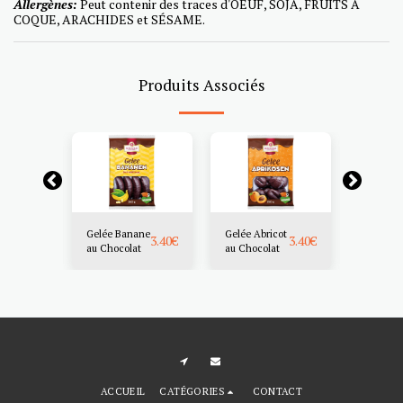
Allergènes:
Peut contenir des traces d'OEUF, SOJA, FRUITS À
COQUE, ARACHIDES et SÉSAME.
Produits Associés
Gelée Banane
Gelée Abricot
Gelée d
3.40
€
3.40
€
3.40
€
au Chocolat
au Chocolat
Fruits 2
ACCUEIL
CATÉGORIES
CONTACT