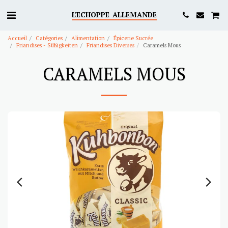
L'ECHOPPE ALLEMANDE
Accueil
Catégories
Alimentation
Épicerie Sucrée
Friandises - Süßigkeiten
Friandises Diverses
Caramels Mous
CARAMELS MOUS