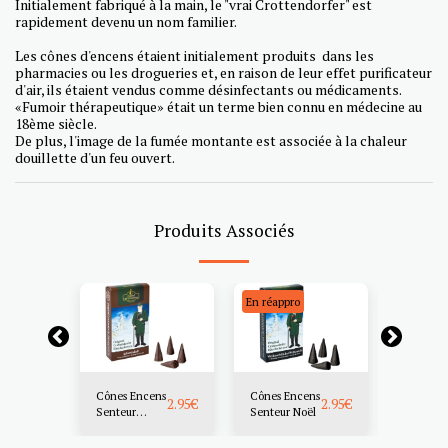
Initialement fabriqué à la main, le "vrai Crottendorfer" est
rapidement devenu un nom familier.
Les cônes d'encens étaient initialement produits dans les
pharmacies ou les drogueries et, en raison de leur effet purificateur
d'air, ils étaient vendus comme désinfectants ou médicaments.
«Fumoir thérapeutique» était un terme bien connu en médecine au
18ème siècle.
De plus, l'image de la fumée montante est associée à la chaleur
douillette d'un feu ouvert.
Produits Associés
En réappro
ens
Cônes Encens
Cônes Encens
Cônes E
2.95
€
2.95
€
2.95
€
Senteur
Senteur Noël
Sapin
Avent