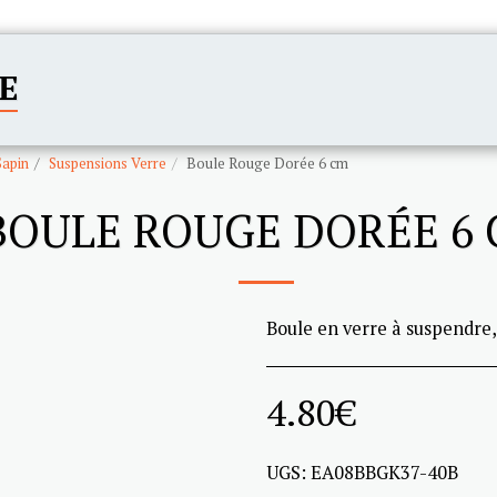
E
ACCUEIL
CATÉGORIES
Sapin
Suspensions Verre
Boule Rouge Dorée 6 cm
BOULE ROUGE DORÉE 6
Boule en verre à suspendre
4.80
€
UGS:
EA08BBGK37-40B