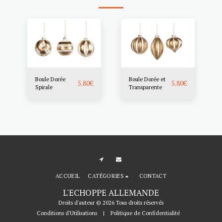
Boule Dorée
Boule Dorée et
5.80
€
5.80
€
Spirale
Transparente
ACCUEIL
CATÉGORIES
CONTACT
L'ECHOPPE ALLEMANDE
Droits d'auteur © 2026 Tous droits réservés
Conditions d'Utilisations
|
Politique de Confidentialité