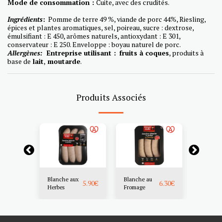
Mode de consommation :
Cuite, avec des crudités.
Ingrédients
:
Pomme de terre 49 %, viande de porc 44%, Riesling,
épices et plantes aromatiques, sel, poireau, sucre : dextrose,
émulsifiant : E 450, arômes naturels, antioxydant : E 301,
conservateur : E 250. Enveloppe : boyau naturel de porc.
Allergènes:
Entreprise utilisant :
fruits à coques
, produits à
base de
lait
,
moutarde
.
Produits Associés
En réapp
Blanche aux
Blanche au
Blanche
6.45
€
5.90
€
6.30
€
e
Herbes
Fromage
Gourma