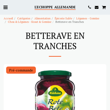
L'ECHOPPE ALLEMANDE
Accueil
Catégories
Alimentation
Épicerie Salée
Légumes - Gemüse
Chou & Légumes - Kraut & Gemüse
Betterave en Tranches
BETTERAVE EN
TRANCHES
Pré-commande