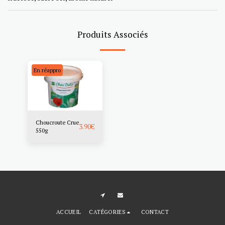
Produits Associés
En réappro
Choucroute Crue
3.90
€
550g
ACCUEIL
CATÉGORIES
CONTACT