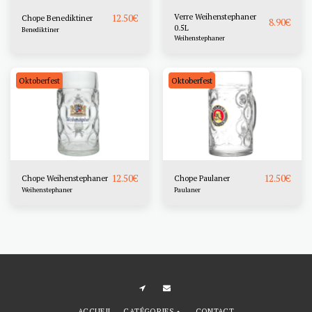
12.50
€
Verre Weihenstephaner
Chope Benediktiner
8.90
€
0.5L
Benediktiner
Weihenstephaner
Oktoberfest
Oktoberfest
12.50
€
12.50
€
Chope Weihenstephaner
Chope Paulaner
Weihenstephaner
Paulaner
ACCUEIL
CATÉGORIES
CONTACT