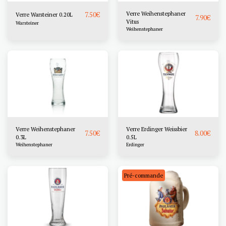
7.50
€
Verre Weihenstephaner
Verre Warsteiner 0.20L
7.90
€
Vitus
Warsteiner
Weihenstephaner
Verre Weihenstephaner
Verre Erdinger Weissbier
7.50
€
8.00
€
0.3L
0.5L
Weihenstephaner
Erdinger
Pré-commande