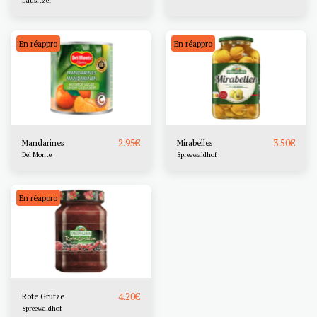
Lausitzer
En réappro
En réappro
2.95
€
3.50
€
Mandarines
Mirabelles
Del Monte
Spreewaldhof
En réappro
4.20
€
Rote Grütze
Spreewaldhof