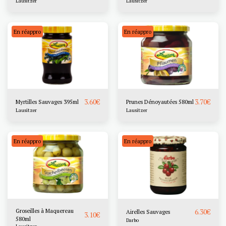
Lausitzer
Lausitzer
En réappro
En réappro
3.60
€
3.70
€
Myrtilles Sauvages 395ml
Prunes Dénoyautées 580ml
Lausitzer
Lausitzer
En réappro
En réappro
Groseilles à Maquereau
6.30
€
Airelles Sauvages
3.10
€
580ml
Darbo