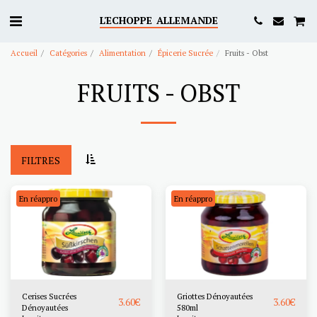
L'ECHOPPE ALLEMANDE
Accueil
Catégories
Alimentation
Épicerie Sucrée
Fruits - Obst
FRUITS - OBST
FILTRES
En réappro
En réappro
Cerises Sucrées
Griottes Dénoyautées
3.60
€
3.60
€
Dénoyautées
580ml