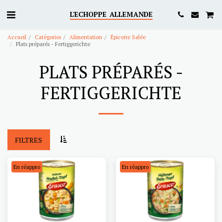
L'ECHOPPE ALLEMANDE
Accueil
Catégories
Alimentation
Épicerie Salée
Plats préparés - Fertiggerichte
PLATS PRÉPARÉS -
FERTIGGERICHTE
FILTRES
En réappro
En réappro